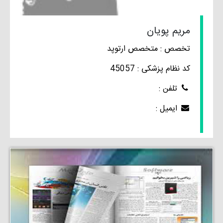
مریم پویان
تخصص : متخصص ارتوپد
کد نظام پزشکی : 45057
تلفن :
ایمیل :