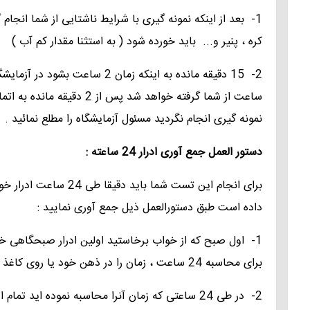
CEA
1- بعد از اینکه نمونه گیری با شرایط ناشتایی از شما انجام 
ture
Protein Total
Anti HIV
کره ، پنیر و... باید خورده شود ( به استثنا مقدار کم آب )
Alfa FP
bies
Albumin ,Gloibulin
ANA
ct
PSA,Free
Serum Amylase
ms
Anti Hbc
PSA
نمونه گیری انجام نگردید مسئول آزمایشگاه را مطلع نمائید .
Micro albumin slide
Hbs Ab
B HCG
دستور العمل جمع آوری ادرار 24 ساعته :
Calculi Analysis
Hbs Ag,Hbe Ag
برای انجام این تست شما ب
Fluid analysis
HCV Ab
داده است طبق دستورالعمل ذیل جمع آوری نمایید :
Hb A1C
Hpylori(IgG)
1- اول صبح که از خواب برخاستید اولین ادرار صبحگاهی خود 
Troponin I
برای محاسبه 24 ساعت ، زمان را در ذهن خود یا روی کاغذ ثبت می نمایید .
M.Hpylori
U/A
stool.Ag
2- در طی 24 ساعتی که زمان آنرا محاسبه نموده اید 