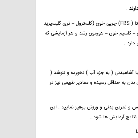
رند .
نام آزمایشاتی که نیاز به ناشتایی دارند : اندازه گیری قند ناشتا ( FBS) چربی خون (کلسترول – تری گلیسیرید
ون – کلسیم خون – هورمون رشد و هر آزمایشی که
دارد .
CBC
U/C
Retic caunt
B/C
غذا یا آشامیدنی ( به جزء آب ) نخورده و ننوشد (
ن به حداقل رسیده و مقادیر طبیعی نیز در
ESR
Dire
sme
Hb
س و تمرین بدنی و ورزش پرهیز نمایید . این
Electrophoresis
S/C
CT,BT
Na,K
نتایج آزمایش ها شود .
G6 PD
CSF
PT,PTT
Li
BG,RH
Vag