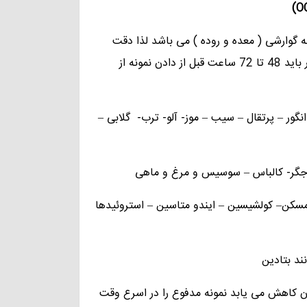
)
O
 گوارشی ( معده و روده ) می باشد لذا دقت
انجام آزمایش برای بیمار حیاتی است و به همین منظور بیمار باید 48 تا 72 ساعت قبل از دادن نمونه از
نگور – پرتقال – سیب – موز- آلو- ترب- گلابی –
– جگر- کالباس – سوسیس و مرغ و ماهی
سکن– کولشیسین – ایندو متاسین – استروئیدها
ند بتادین
ن کاهش می یابد نمونه مدفوع را در اسرع وقت