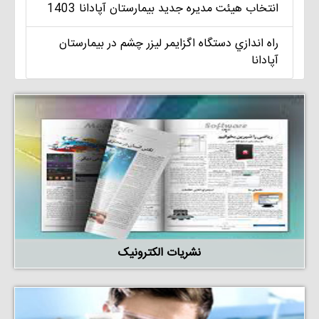
انتخاب هيئت مديره جديد بيمارستان آپادانا 1403
راه اندازي دستگاه اگزايمر ليزر چشم در بيمارستان
آپادانا
نشریات الکترونیک